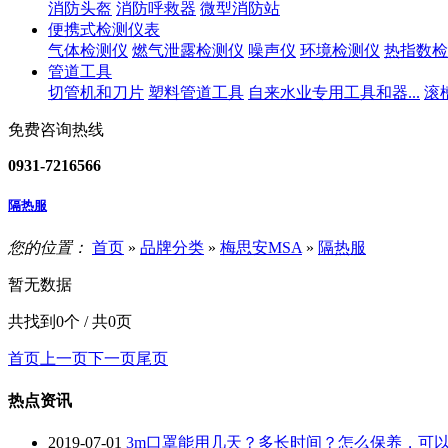
消防头盔
消防呼救器
微型消防站
便携式检测仪表
气体检测仪
燃气泄露检测仪
噪声仪
环境检测仪
热指数检
管道工具
切管机和刀片
塑料管道工具
自来水业专用工具和器...
滚
免费咨询热线
0931-7216566
隔热服
您的位置：
首页
»
品牌分类
»
梅思安MSA
»
隔热服
暂无数据
共找到0个 / 共0页
首页
上一页
下一页
尾页
热点资讯
2019-07-01
3m口罩能用几天？多长时间？怎么保养，可