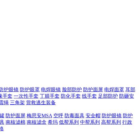
防护眼镜
防护眼罩
电焊眼镜
脸部防护
防护面屏
电焊面罩
耳部
缘手套
一次性手套
丁腈手套
防化手套
线手套
足部防护
防砸安
震绳
三角架
营救逃生装备
滤罐
防护面屏
梅思安MSA
空呼
防毒面具
安全帽
防护眼镜
防护
具
南核滤棉
南核滤盒
希玛
低帮系列
中帮系列
高帮系列
行政
格