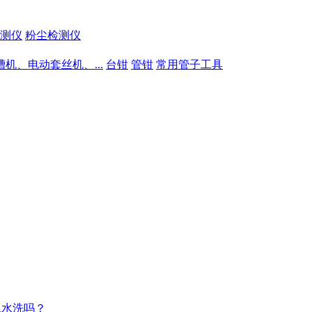
测仪
粉尘检测仪
槽机、电动套丝机、...
台钳
管钳
常用管子工具
以水洗吗？