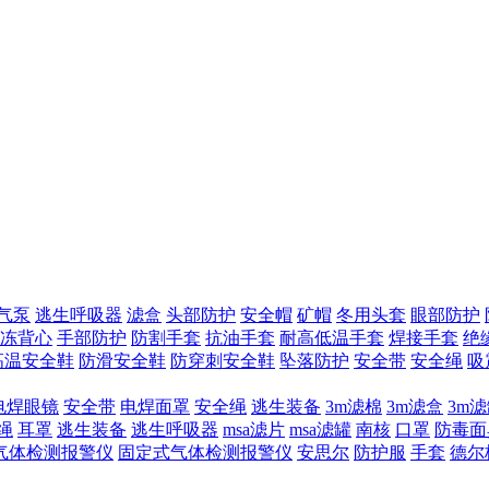
气泵
逃生呼吸器
滤盒
头部防护
安全帽
矿帽
冬用头套
眼部防护
冻背心
手部防护
防割手套
抗油手套
耐高低温手套
焊接手套
绝
高温安全鞋
防滑安全鞋
防穿刺安全鞋
坠落防护
安全带
安全绳
吸
电焊眼镜
安全带
电焊面罩
安全绳
逃生装备
3m滤棉
3m滤盒
3m
绳
耳罩
逃生装备
逃生呼吸器
msa滤片
msa滤罐
南核
口罩
防毒面
气体检测报警仪
固定式气体检测报警仪
安思尔
防护服
手套
德尔