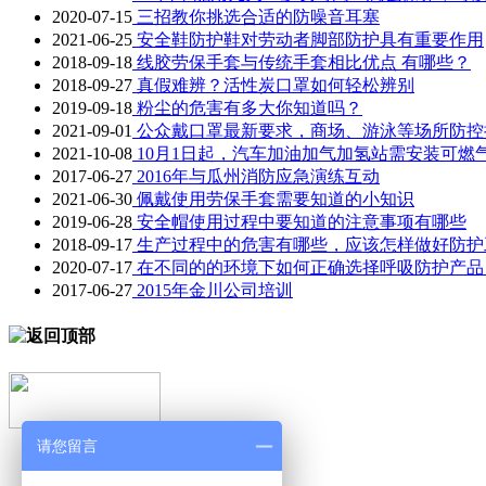
2020-07-15
三招教你挑选合适的防噪音耳塞
2021-06-25
安全鞋防护鞋对劳动者脚部防护具有重要作用
2018-09-18
线胶劳保手套与传统手套相比优点 有哪些？
2018-09-27
真假难辨？活性炭口罩如何轻松辨别
2019-09-18
粉尘的危害有多大你知道吗？
2021-09-01
公众戴口罩最新要求，商场、游泳等场所防控
2021-10-08
10月1日起，汽车加油加气加氢站需安装可燃
2017-06-27
2016年与瓜州消防应急演练互动
2021-06-30
佩戴使用劳保手套需要知道的小知识
2019-06-28
安全帽使用过程中要知道的注意事项有哪些
2018-09-17
生产过程中的危害有哪些，应该怎样做好防护
2020-07-17
在不同的的环境下如何正确选择呼吸防护产品
2017-06-27
2015年金川公司培训
请您留言
凯瑞德首页
气体检测仪