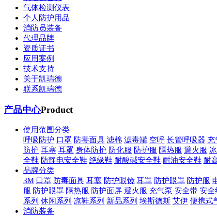
气体检测仪表
个人防护用品
消防员装备
代理品牌
资质证书
应用案例
技术支持
关于凯瑞德
联系凯瑞德
产品中心
Product
使用范围分类
呼吸防护
口罩
防毒面具
滤棉
滤毒罐
空呼
长管呼吸器
充
防护
耳塞
耳罩
身体防护
防化服
防护服
隔热服
避火服
冰
全鞋
防静电安全鞋
绝缘鞋
耐酸碱安全鞋
耐油安全鞋
耐
品牌分类
3M
口罩
防毒面具
耳塞
防护眼镜
耳罩
防护眼罩
防护服
服
防护眼罩
隔热服
防护面屏
避火服
充气泵
安全带
安全
系列
休闲系列
凉鞋系列
新品系列
埃斯德斯
艾伊
便携式
消防装备