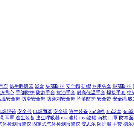
气泵
逃生呼吸器
滤盒
头部防护
安全帽
矿帽
冬用头套
眼部防护
冻背心
手部防护
防割手套
抗油手套
耐高低温手套
焊接手套
绝
高温安全鞋
防滑安全鞋
防穿刺安全鞋
坠落防护
安全带
安全绳
吸
电焊眼镜
安全带
电焊面罩
安全绳
逃生装备
3m滤棉
3m滤盒
3m
绳
耳罩
逃生装备
逃生呼吸器
msa滤片
msa滤罐
南核
口罩
防毒面
气体检测报警仪
固定式气体检测报警仪
安思尔
防护服
手套
德尔