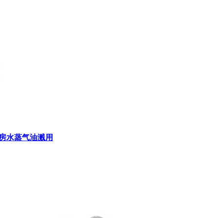
厨房水蒸气油溅用