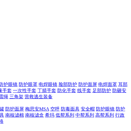
防护眼镜
防护眼罩
电焊眼镜
脸部防护
防护面屏
电焊面罩
耳部
缘手套
一次性手套
丁腈手套
防化手套
线手套
足部防护
防砸安
震绳
三角架
营救逃生装备
滤罐
防护面屏
梅思安MSA
空呼
防毒面具
安全帽
防护眼镜
防护
具
南核滤棉
南核滤盒
希玛
低帮系列
中帮系列
高帮系列
行政
格