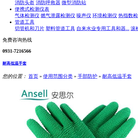
消防头盔
消防呼救器
微型消防站
便携式检测仪表
气体检测仪
燃气泄露检测仪
噪声仪
环境检测仪
热指数检
管道工具
切管机和刀片
塑料管道工具
自来水业专用工具和器...
滚
免费咨询热线
0931-7216566
耐高低温手套
您的位置：
首页
»
使用范围分类
»
手部防护
»
耐高低温手套