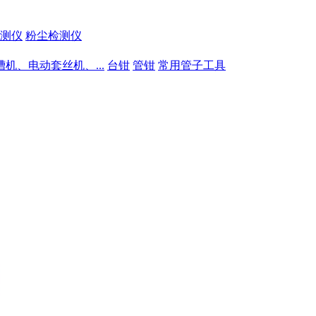
测仪
粉尘检测仪
槽机、电动套丝机、...
台钳
管钳
常用管子工具