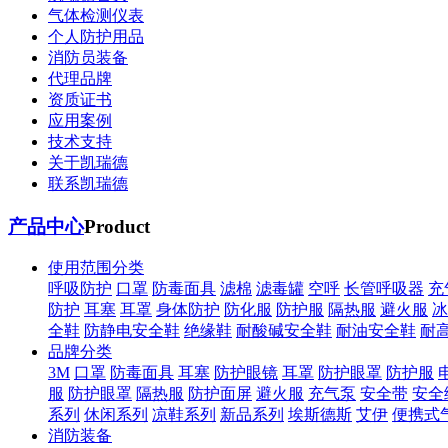
气体检测仪表
个人防护用品
消防员装备
代理品牌
资质证书
应用案例
技术支持
关于凯瑞德
联系凯瑞德
产品中心
Product
使用范围分类
呼吸防护
口罩
防毒面具
滤棉
滤毒罐
空呼
长管呼吸器
充
防护
耳塞
耳罩
身体防护
防化服
防护服
隔热服
避火服
冰
全鞋
防静电安全鞋
绝缘鞋
耐酸碱安全鞋
耐油安全鞋
耐
品牌分类
3M
口罩
防毒面具
耳塞
防护眼镜
耳罩
防护眼罩
防护服
服
防护眼罩
隔热服
防护面屏
避火服
充气泵
安全带
安全
系列
休闲系列
凉鞋系列
新品系列
埃斯德斯
艾伊
便携式
消防装备