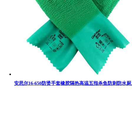
安思尔16-650防烫手套橡胶隔热高温五指杀鱼防刺防水