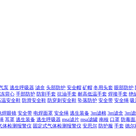
气泵
逃生呼吸器
滤盒
头部防护
安全帽
矿帽
冬用头套
眼部防护
冻背心
手部防护
防割手套
抗油手套
耐高低温手套
焊接手套
绝
高温安全鞋
防滑安全鞋
防穿刺安全鞋
坠落防护
安全带
安全绳
吸
电焊眼镜
安全带
电焊面罩
安全绳
逃生装备
3m滤棉
3m滤盒
3m
绳
耳罩
逃生装备
逃生呼吸器
msa滤片
msa滤罐
南核
口罩
防毒面
气体检测报警仪
固定式气体检测报警仪
安思尔
防护服
手套
德尔