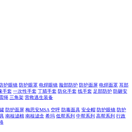
防护眼镜
防护眼罩
电焊眼镜
脸部防护
防护面屏
电焊面罩
耳部
缘手套
一次性手套
丁腈手套
防化手套
线手套
足部防护
防砸安
震绳
三角架
营救逃生装备
滤罐
防护面屏
梅思安MSA
空呼
防毒面具
安全帽
防护眼镜
防护
具
南核滤棉
南核滤盒
希玛
低帮系列
中帮系列
高帮系列
行政
格