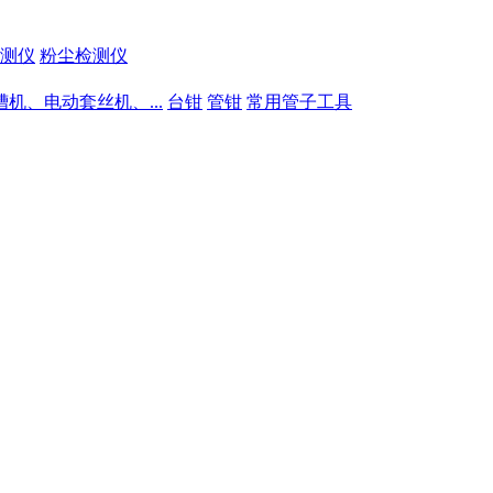
测仪
粉尘检测仪
槽机、电动套丝机、...
台钳
管钳
常用管子工具