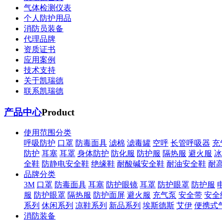
气体检测仪表
个人防护用品
消防员装备
代理品牌
资质证书
应用案例
技术支持
关于凯瑞德
联系凯瑞德
产品中心
Product
使用范围分类
呼吸防护
口罩
防毒面具
滤棉
滤毒罐
空呼
长管呼吸器
充
防护
耳塞
耳罩
身体防护
防化服
防护服
隔热服
避火服
冰
全鞋
防静电安全鞋
绝缘鞋
耐酸碱安全鞋
耐油安全鞋
耐
品牌分类
3M
口罩
防毒面具
耳塞
防护眼镜
耳罩
防护眼罩
防护服
服
防护眼罩
隔热服
防护面屏
避火服
充气泵
安全带
安全
系列
休闲系列
凉鞋系列
新品系列
埃斯德斯
艾伊
便携式
消防装备