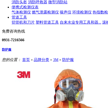
消防头盔
消防呼救器
微型消防站
便携式检测仪表
气体检测仪
燃气泄露检测仪
噪声仪
环境检测仪
热指数检
管道工具
切管机和刀片
塑料管道工具
自来水业专用工具和器...
滚
免费咨询热线
0931-7216566
防护服
您的位置：
首页
»
品牌分类
»
3M
»
防护服