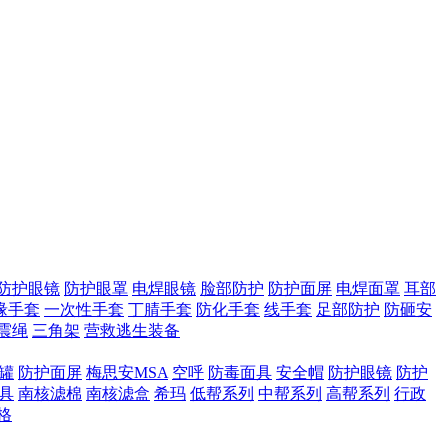
防护眼镜
防护眼罩
电焊眼镜
脸部防护
防护面屏
电焊面罩
耳部
缘手套
一次性手套
丁腈手套
防化手套
线手套
足部防护
防砸安
震绳
三角架
营救逃生装备
滤罐
防护面屏
梅思安MSA
空呼
防毒面具
安全帽
防护眼镜
防护
具
南核滤棉
南核滤盒
希玛
低帮系列
中帮系列
高帮系列
行政
格