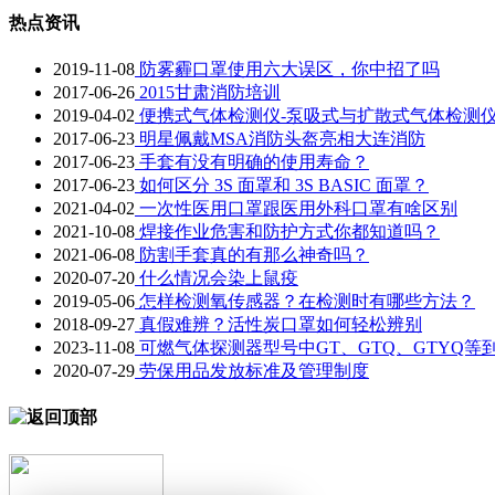
热点资讯
2019-11-08
防雾霾口罩使用六大误区，你中招了吗
2017-06-26
2015甘肃消防培训
2019-04-02
便携式气体检测仪-泵吸式与扩散式气体检测
2017-06-23
明星佩戴MSA消防头盔亮相大连消防
2017-06-23
手套有没有明确的使用寿命？
2017-06-23
如何区分 3S 面罩和 3S BASIC 面罩？
2021-04-02
一次性医用口罩跟医用外科口罩有啥区别
2021-10-08
焊接作业危害和防护方式你都知道吗？
2021-06-08
防割手套真的有那么神奇吗？
2020-07-20
什么情况会染上鼠疫
2019-05-06
怎样检测氧传感器？在检测时有哪些方法？
2018-09-27
真假难辨？活性炭口罩如何轻松辨别
2023-11-08
可燃气体探测器型号中GT、GTQ、GTYQ等
2020-07-29
劳保用品发放标准及管理制度