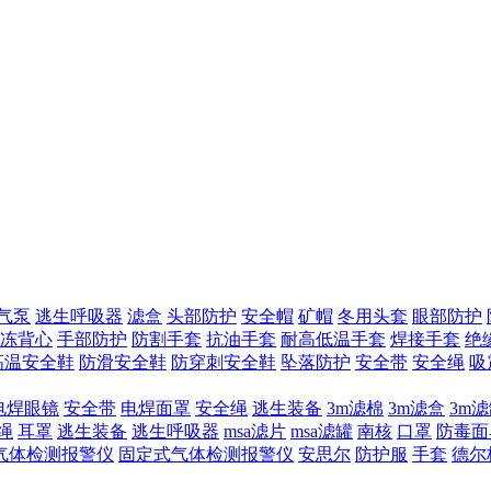
气泵
逃生呼吸器
滤盒
头部防护
安全帽
矿帽
冬用头套
眼部防护
冻背心
手部防护
防割手套
抗油手套
耐高低温手套
焊接手套
绝
高温安全鞋
防滑安全鞋
防穿刺安全鞋
坠落防护
安全带
安全绳
吸
电焊眼镜
安全带
电焊面罩
安全绳
逃生装备
3m滤棉
3m滤盒
3m
绳
耳罩
逃生装备
逃生呼吸器
msa滤片
msa滤罐
南核
口罩
防毒面
气体检测报警仪
固定式气体检测报警仪
安思尔
防护服
手套
德尔