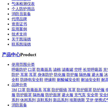
气体检测仪表
个人防护用品
消防员装备
代理品牌
资质证书
应用案例
技术支持
关于凯瑞德
联系凯瑞德
产品中心
Product
使用范围分类
呼吸防护
口罩
防毒面具
滤棉
滤毒罐
空呼
长管呼吸器
充
防护
耳塞
耳罩
身体防护
防化服
防护服
隔热服
避火服
冰
全鞋
防静电安全鞋
绝缘鞋
耐酸碱安全鞋
耐油安全鞋
耐
品牌分类
3M
口罩
防毒面具
耳塞
防护眼镜
耳罩
防护眼罩
防护服
服
防护眼罩
隔热服
防护面屏
避火服
充气泵
安全带
安全
系列
休闲系列
凉鞋系列
新品系列
埃斯德斯
艾伊
便携式
消防装备