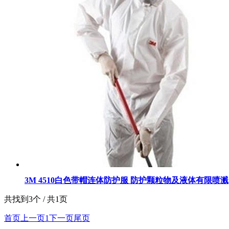
3M 4510白色带帽连体防护服 防护颗粒物及液体有限喷溅
共找到3个 / 共1页
首页
上一页
1
下一页
尾页