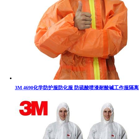
3M 4690化学防护服防化服 防硫酸喷漆耐酸碱工作服隔