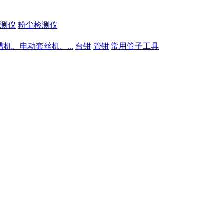
测仪
粉尘检测仪
槽机、电动套丝机、...
台钳
管钳
常用管子工具