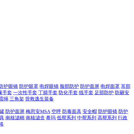
防护眼镜
防护眼罩
电焊眼镜
脸部防护
防护面屏
电焊面罩
耳部
缘手套
一次性手套
丁腈手套
防化手套
线手套
足部防护
防砸安
震绳
三角架
营救逃生装备
滤罐
防护面屏
梅思安MSA
空呼
防毒面具
安全帽
防护眼镜
防护
具
南核滤棉
南核滤盒
希玛
低帮系列
中帮系列
高帮系列
行政
格