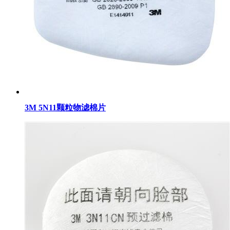
3M 5N11颗粒物滤棉片