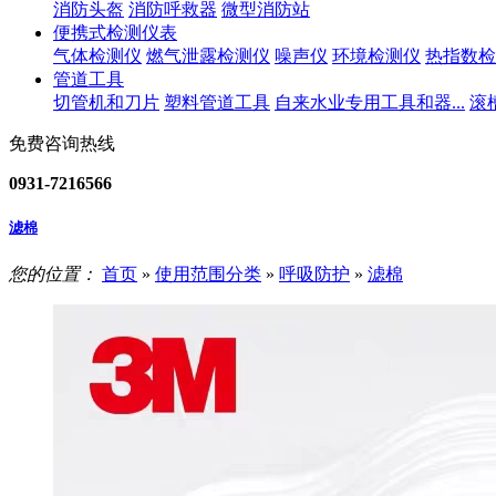
消防头盔
消防呼救器
微型消防站
便携式检测仪表
气体检测仪
燃气泄露检测仪
噪声仪
环境检测仪
热指数检
管道工具
切管机和刀片
塑料管道工具
自来水业专用工具和器...
滚
免费咨询热线
0931-7216566
滤棉
您的位置：
首页
»
使用范围分类
»
呼吸防护
»
滤棉