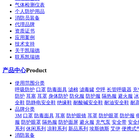
气体检测仪表
个人防护用品
消防员装备
代理品牌
资质证书
应用案例
技术支持
关于凯瑞德
联系凯瑞德
产品中心
Product
使用范围分类
呼吸防护
口罩
防毒面具
滤棉
滤毒罐
空呼
长管呼吸器
充
防护
耳塞
耳罩
身体防护
防化服
防护服
隔热服
避火服
冰
全鞋
防静电安全鞋
绝缘鞋
耐酸碱安全鞋
耐油安全鞋
耐
品牌分类
3M
口罩
防毒面具
耳塞
防护眼镜
耳罩
防护眼罩
防护服
服
防护眼罩
隔热服
防护面屏
避火服
充气泵
安全带
安全
系列
休闲系列
凉鞋系列
新品系列
埃斯德斯
艾伊
便携式
消防装备