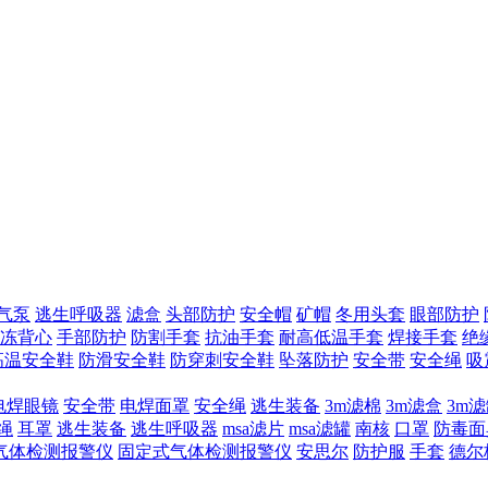
气泵
逃生呼吸器
滤盒
头部防护
安全帽
矿帽
冬用头套
眼部防护
冻背心
手部防护
防割手套
抗油手套
耐高低温手套
焊接手套
绝
高温安全鞋
防滑安全鞋
防穿刺安全鞋
坠落防护
安全带
安全绳
吸
电焊眼镜
安全带
电焊面罩
安全绳
逃生装备
3m滤棉
3m滤盒
3m
绳
耳罩
逃生装备
逃生呼吸器
msa滤片
msa滤罐
南核
口罩
防毒面
气体检测报警仪
固定式气体检测报警仪
安思尔
防护服
手套
德尔